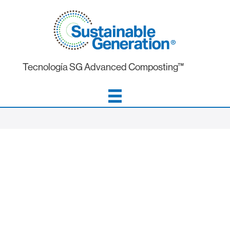
Tecnología SG Advanced Composting™
Leaders In Clean,
Responsible