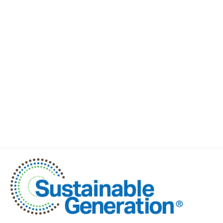
OUR BLOG
PROJECTS, TECHNOLOGY, AND
NEWS
Explore our blog to discover more about our projects,
technology advancements, and exciting news.
VIEW ALL BLOG ARTICLES